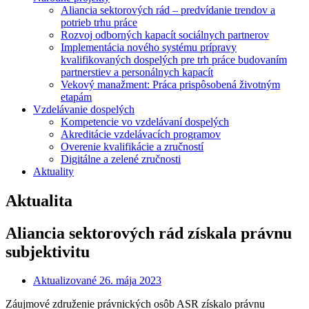
Aliancia sektorových rád – predvídanie trendov a
potrieb trhu práce
Rozvoj odborných kapacít sociálnych partnerov
Implementácia nového systému prípravy
kvalifikovaných dospelých pre trh práce budovaním
partnerstiev a personálnych kapacít
Vekový manažment: Práca prispôsobená životným
etapám
Vzdelávanie dospelých
Kompetencie vo vzdelávaní dospelých
Akreditácie vzdelávacích programov
Overenie kvalifikácie a zručností
Digitálne a zelené zručnosti
Aktuality
Aktualita
Aliancia sektorových rád získala právnu
subjektivitu
Aktualizované
26. mája 2023
Záujmové združenie právnických osôb ASR získalo právnu