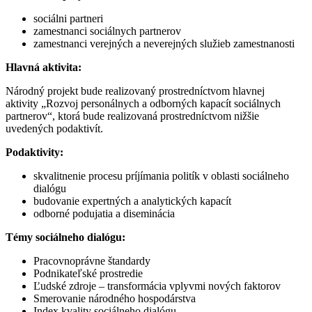
sociálni partneri
zamestnanci sociálnych partnerov
zamestnanci verejných a neverejných služieb zamestnanosti
Hlavná aktivita:
Národný projekt bude realizovaný prostredníctvom hlavnej
aktivity „Rozvoj personálnych a odborných kapacít sociálnych
partnerov“, ktorá bude realizovaná prostredníctvom nižšie
uvedených podaktivít.
Podaktivity:
skvalitnenie procesu príjímania politík v oblasti sociálneho
dialógu
budovanie expertných a analytických kapacít
odborné podujatia a diseminácia
Témy sociálneho dialógu:
Pracovnoprávne štandardy
Podnikateľské prostredie
Ľudské zdroje – transformácia vplyvmi nových faktorov
Smerovanie národného hospodárstva
Index kvality sociálneho dialógu