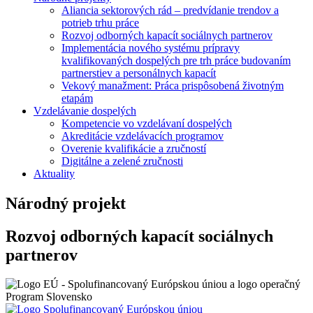
Aliancia sektorových rád – predvídanie trendov a
potrieb trhu práce
Rozvoj odborných kapacít sociálnych partnerov
Implementácia nového systému prípravy
kvalifikovaných dospelých pre trh práce budovaním
partnerstiev a personálnych kapacít
Vekový manažment: Práca prispôsobená životným
etapám
Vzdelávanie dospelých
Kompetencie vo vzdelávaní dospelých
Akreditácie vzdelávacích programov
Overenie kvalifikácie a zručností
Digitálne a zelené zručnosti
Aktuality
Národný projekt
Rozvoj odborných kapacít sociálnych
partnerov