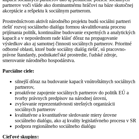
partnerov voči vláde ako dominantnému hráčovi na báze skutočnej
akceptácie a rešpektu k sociálnym partnerom.
Prostredníctvom aktivít národného projektu budú sociálni partneri
riešiť rozvoj sociálneho dialógu formou skvalitňovania procesu
prijímania politík, kontinuálne budovanie expertných a analytických
kapacít a v neposlednom rade klásť dôraz na propagovanie
výsledkov ako aj samotnej činnosti sociálnych partnerov. Prioritné
odborné oblasti, ktoré bude sociálny dialóg riešiť, sú pracovno-
právne štandardy, podnikateľské prostredie, ľudské zdroje,
smerovanie národného hospodárstva.
Parciálne ciele:
silnejší dôraz na budovanie kapacít vnútroštátnych sociálnych
partnerov,
proaktívne zapojenie sociálnych partnerov do politík EÚ a
tvorby právnych predpisov na národnej úrovni,
zvyšovanie reprezentatívnosti strešných organizácii
sociálnych partnerov
kvalitatívne a kvantitatívne sledovanie miery úrovne
sociálneho dialógu, ako aj kvality legislatívneho procesu v SR
podpora regionálneho sociálneho dialógu
Cieľové skupiny: