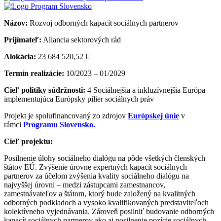
Názov:
Rozvoj odborných kapacít sociálnych partnerov
Prijímateľ:
Aliancia sektorových rád
Alokácia:
23 684 520,52 €
Termín realizácie:
10/2023 – 01/2029
Cieľ politiky súdržnosti:
4 Sociálnejšia a inkluzívnejšia Európa
implementujúca Európsky pilier sociálnych práv
Projekt je spolufinancovaný zo zdrojov
Európskej únie
v
rámci
Programu Slovensko.
Cieľ projektu:
Posilnenie úlohy sociálneho dialógu na pôde všetkých členských
štátov EÚ. Zvýšenie úrovne expertných kapacít sociálnych
partnerov za účelom zvýšenia kvality sociálneho dialógu na
najvyššej úrovni – medzi zástupcami zamestnancov,
zamestnávateľov a štátom, ktorý bude založený na kvalitných
odborných podkladoch a vysoko kvalifikovaných predstaviteľoch
kolektívneho vyjednávania. Zároveň posilniť budovanie odborných
kapacít sociálnych partnerov ako aj posilnenie pozície sociálnych