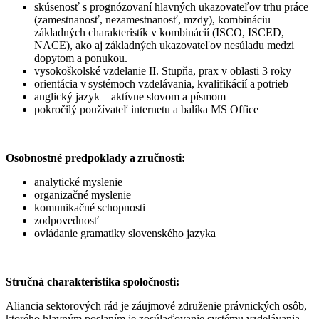
skúsenosť s prognózovaní hlavných ukazovateľov trhu práce
(zamestnanosť, nezamestnanosť, mzdy), kombináciu
základných charakteristík v kombinácií (ISCO, ISCED,
NACE), ako aj základných ukazovateľov nesúladu medzi
dopytom a ponukou.
vysokoškolské vzdelanie II. Stupňa, prax v oblasti 3 roky
orientácia v systémoch vzdelávania, kvalifikácií a potrieb
anglický jazyk – aktívne slovom a písmom
pokročilý používateľ internetu a balíka MS Office
Osobnostné predpoklady a zručnosti:
analytické myslenie
organizačné myslenie
komunikačné schopnosti
zodpovednosť
ovládanie gramatiky slovenského jazyka
Stručná charakteristika spoločnosti:
Aliancia sektorových rád je záujmové združenie právnických osôb,
ktorého hlavným poslaním je zosúlaďovanie systému vzdelávania