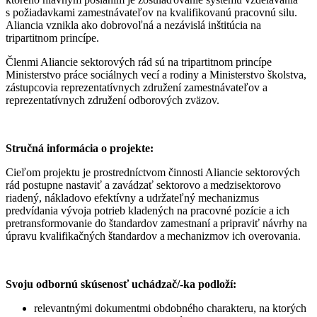
s požiadavkami zamestnávateľov na kvalifikovanú pracovnú silu.
Aliancia vznikla ako dobrovoľná a nezávislá inštitúcia na
tripartitnom princípe.
Členmi Aliancie sektorových rád sú na tripartitnom princípe
Ministerstvo práce sociálnych vecí a rodiny a Ministerstvo školstva,
zástupcovia reprezentatívnych združení zamestnávateľov a
reprezentatívnych združení odborových zväzov.
Stručná informácia o projekte:
Cieľom projektu je prostredníctvom činnosti Aliancie sektorových
rád postupne nastaviť a zavádzať sektorovo a medzisektorovo
riadený, nákladovo efektívny a udržateľný mechanizmus
predvídania vývoja potrieb kladených na pracovné pozície a ich
pretransformovanie do štandardov zamestnaní a pripraviť návrhy na
úpravu kvalifikačných štandardov a mechanizmov ich overovania.
Svoju odbornú skúsenosť uchádzač/-ka podloží:
relevantnými dokumentmi obdobného charakteru, na ktorých