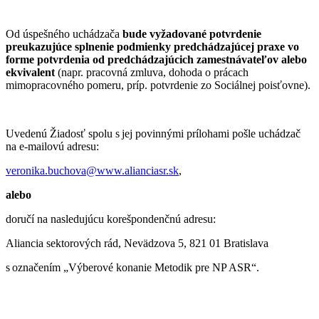
Od úspešného uchádzača
bude vyžadované potvrdenie
preukazujúce splnenie podmienky predchádzajúcej praxe vo
forme potvrdenia od predchádzajúcich zamestnávateľov alebo
ekvivalent
(napr. pracovná zmluva, dohoda o prácach
mimopracovného pomeru, príp. potvrdenie zo Sociálnej poisťovne).
Uvedenú Žiadosť spolu s jej povinnými prílohami pošle uchádzač
na e-mailovú adresu:
veronika.buchova@www.alianciasr.sk
,
alebo
doručí na nasledujúcu korešpondenčnú adresu:
Aliancia sektorových rád, Nevädzova 5, 821 01 Bratislava
s označením „Výberové konanie Metodik pre NP ASR“.