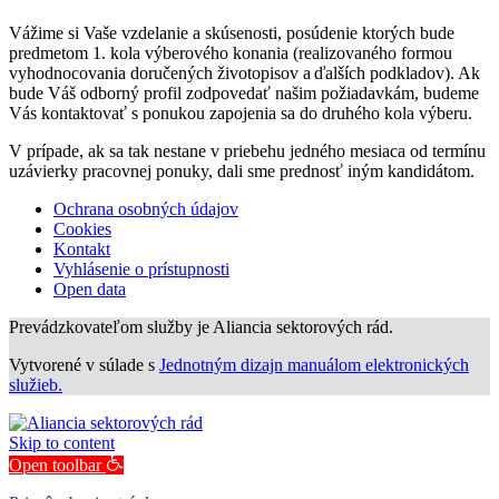
Vážime si Vaše vzdelanie a skúsenosti, posúdenie ktorých bude
predmetom 1. kola výberového konania (realizovaného formou
vyhodnocovania doručených životopisov a ďalších podkladov). Ak
bude Váš odborný profil zodpovedať našim požiadavkám, budeme
Vás kontaktovať s ponukou zapojenia sa do druhého kola výberu.
V prípade, ak sa tak nestane v priebehu jedného mesiaca od termínu
uzávierky pracovnej ponuky, dali sme prednosť iným kandidátom.
Ochrana osobných údajov
Cookies
Kontakt
Vyhlásenie o prístupnosti
Open data
Prevádzkovateľom služby je Aliancia sektorových rád.
Vytvorené v súlade s
Jednotným dizajn manuálom elektronických
služieb.
Skip to content
Open toolbar