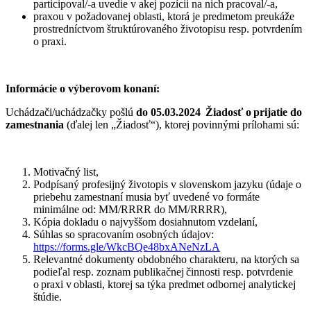
participoval/-a uvedie v akej pozícii na nich pracoval/-a,
praxou v požadovanej oblasti, ktorá je predmetom preukáže
prostredníctvom štruktúrovaného životopisu resp. potvrdením
o praxi.
Informácie o výberovom konaní:
Uchádzači/uchádzačky pošlú
do 05.03.2024
Žiadosť o prijatie do
zamestnania
(ďalej len „Žiadosť“), ktorej povinnými prílohami sú:
Motivačný list,
Podpísaný profesijný životopis v slovenskom jazyku (údaje o
priebehu zamestnaní musia byť uvedené vo formáte
minimálne od: MM/RRRR do MM/RRRR),
Kópia dokladu o najvyššom dosiahnutom vzdelaní,
Súhlas so spracovaním osobných údajov:
https://forms.gle/WkcBQe48bxANeNzLA
Relevantné dokumenty obdobného charakteru, na ktorých sa
podieľal resp. zoznam publikačnej činnosti resp. potvrdenie
o praxi v oblasti, ktorej sa týka predmet odbornej analytickej
štúdie.