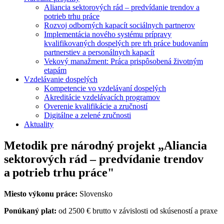
Aliancia sektorových rád – predvídanie trendov a
potrieb trhu práce
Rozvoj odborných kapacít sociálnych partnerov
Implementácia nového systému prípravy
kvalifikovaných dospelých pre trh práce budovaním
partnerstiev a personálnych kapacít
Vekový manažment: Práca prispôsobená životným
etapám
Vzdelávanie dospelých
Kompetencie vo vzdelávaní dospelých
Akreditácie vzdelávacích programov
Overenie kvalifikácie a zručností
Digitálne a zelené zručnosti
Aktuality
Metodik pre národný projekt „Aliancia
sektorových rád – predvídanie trendov
a potrieb trhu práce"
Miesto výkonu práce:
Slovensko
Ponúkaný plat:
od 2500 € brutto v závislosti od skúseností a praxe