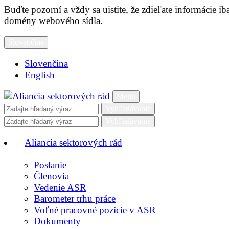
Buďte pozorní a vždy sa uistite, že zdieľate informácie 
domény webového sídla.
Slovenčina
Slovenčina
English
Menu
Vyhľadávanie
Vyhľadávanie
Aliancia sektorových rád
Poslanie
Členovia
Vedenie ASR
Barometer trhu práce
Voľné pracovné pozície v ASR
Dokumenty