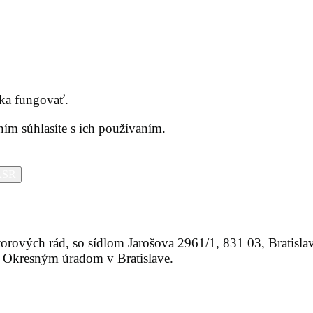
nka fungovať.
ím súhlasíte s ich používaním.
 ASR
orových rád, so sídlom Jarošova 2961/1, 831 03, Bratisla
 Okresným úradom v Bratislave.