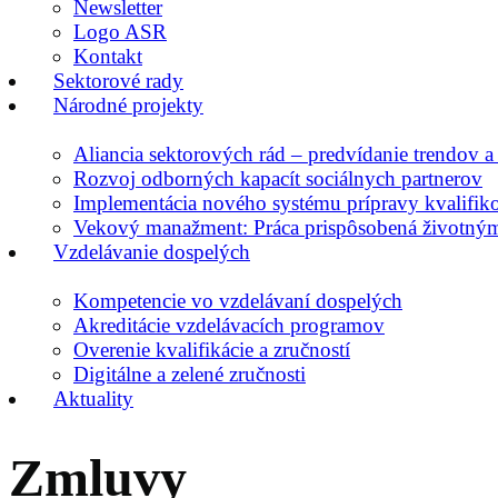
Newsletter
Logo ASR
Kontakt
Sektorové rady
Národné projekty
Aliancia sektorových rád – predvídanie trendov a 
Rozvoj odborných kapacít sociálnych partnerov
Implementácia nového systému prípravy kvalifiko
Vekový manažment: Práca prispôsobená životný
Vzdelávanie dospelých
Kompetencie vo vzdelávaní dospelých
Akreditácie vzdelávacích programov
Overenie kvalifikácie a zručností
Digitálne a zelené zručnosti
Aktuality
Zmluvy