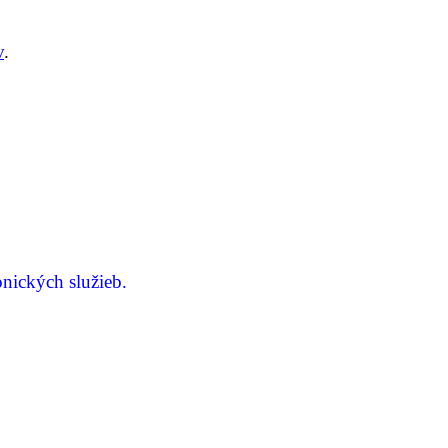
v
.
nických služieb.