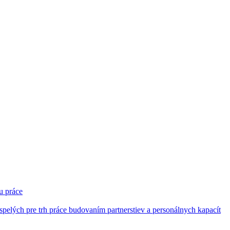
u práce
pelých pre trh práce budovaním partnerstiev a personálnych kapacít