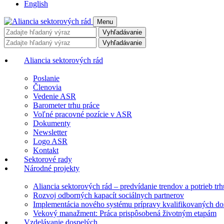
English
Menu
Vyhľadávanie
Vyhľadávanie
Aliancia sektorových rád
Poslanie
Členovia
Vedenie ASR
Barometer trhu práce
Voľné pracovné pozície v ASR
Dokumenty
Newsletter
Logo ASR
Kontakt
Sektorové rady
Národné projekty
Aliancia sektorových rád – predvídanie trendov a potrieb trh
Rozvoj odborných kapacít sociálnych partnerov
Implementácia nového systému prípravy kvalifikovaných dos
Vekový manažment: Práca prispôsobená životným etapám
Vzdelávanie dospelých