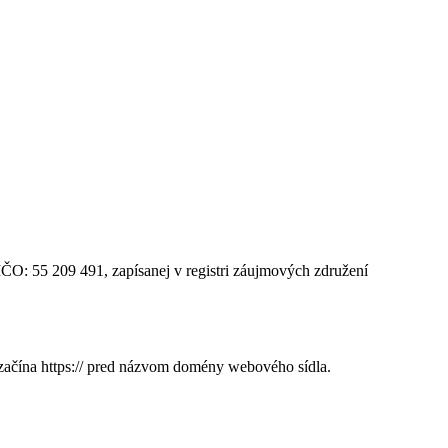
IČO: 55 209 491, zapísanej v registri záujmových združení
 začína https:// pred názvom domény webového sídla.