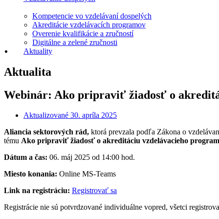
Kompetencie vo vzdelávaní dospelých
Akreditácie vzdelávacích programov
Overenie kvalifikácie a zručností
Digitálne a zelené zručnosti
Aktuality
Aktualita
Webinár: Ako pripraviť žiadosť o akredit
Aktualizované
30. apríla 2025
Aliancia sektorových rád,
ktorá prevzala podľa Zákona o vzdeláva
tému
Ako pripraviť žiadosť o akreditáciu vzdelávacieho program
Dátum a čas:
06. máj 2025 od 14:00 hod.
Miesto konania:
Online MS-Teams
Link na registráciu:
Registrovať sa
Registrácie nie sú potvrdzované individuálne vopred, všetci registro