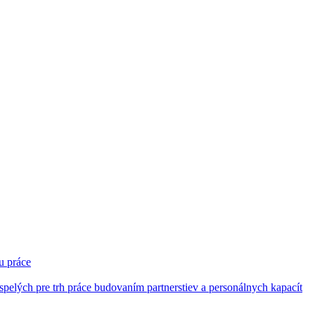
u práce
pelých pre trh práce budovaním partnerstiev a personálnych kapacít