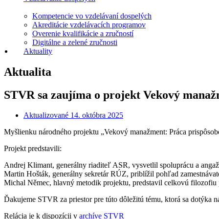
Kompetencie vo vzdelávaní dospelých
Akreditácie vzdelávacích programov
Overenie kvalifikácie a zručností
Digitálne a zelené zručnosti
Aktuality
Aktualita
STVR sa zaujíma o projekt Vekový manaž
Aktualizované
14. októbra 2025
Myšlienku národného projektu „Vekový manažment: Práca prispôsobená
Projekt predstavili:
Andrej Klimant, generálny riaditeľ ASR, vysvetlil spoluprácu a an
Martin Hošták, generálny sekretár RÚZ, priblížil pohľad zamestnávat
Michal Němec, hlavný metodik projektu, predstavil celkovú filozofiu 
Ďakujeme STVR za priestor pre túto dôležitú tému, ktorá sa dotýka n
Relácia je k dispozícii v
archíve STVR