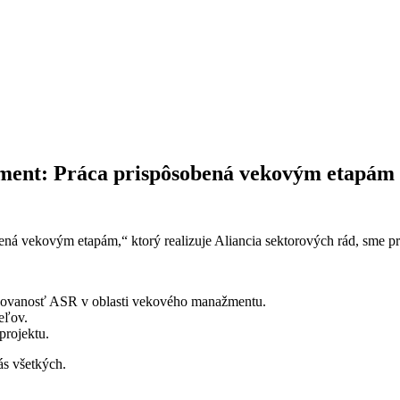
ment: Práca prispôsobená vekovým etapám
 vekovým etapám,“ ktorý realizuje Aliancia sektorových rád, sme pre
gažovanosť ASR v oblasti vekového manažmentu.
eľov.
projektu.
ás všetkých.