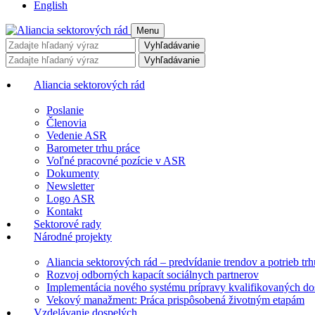
English
Menu
Vyhľadávanie
Vyhľadávanie
Aliancia sektorových rád
Poslanie
Členovia
Vedenie ASR
Barometer trhu práce
Voľné pracovné pozície v ASR
Dokumenty
Newsletter
Logo ASR
Kontakt
Sektorové rady
Národné projekty
Aliancia sektorových rád – predvídanie trendov a potrieb trh
Rozvoj odborných kapacít sociálnych partnerov
Implementácia nového systému prípravy kvalifikovaných dos
Vekový manažment: Práca prispôsobená životným etapám
Vzdelávanie dospelých