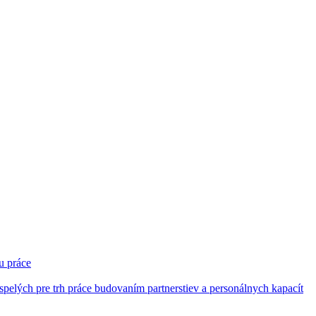
u práce
pelých pre trh práce budovaním partnerstiev a personálnych kapacít