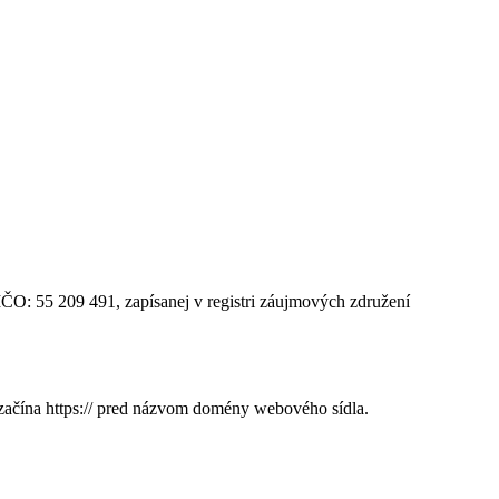
IČO: 55 209 491, zapísanej v registri záujmových združení
 začína https:// pred názvom domény webového sídla.