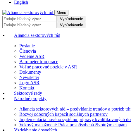
English
Menu
Vyhľadávanie
Vyhľadávanie
Aliancia sektorových rád
Poslanie
Členovia
Vedenie ASR
Barometer trhu práce
Voľné pracovné pozície v ASR
Dokumenty
Newsletter
Logo ASR
Kontakt
Sektorové rady
Národné projekty
Aliancia sektorových rád – predvídanie trendov a potrieb trh
Rozvoj odborných kapacít sociálnych partnerov
Implementácia nového systému prípravy kvalifikovaných dos
Vekový manažment: Práca prispôsobená životným etapám
Vzdelávanie dospelých