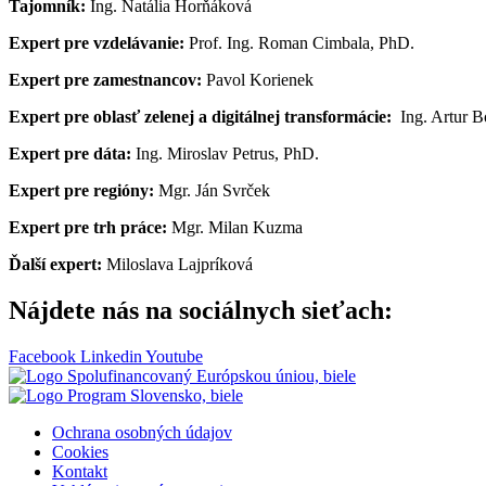
Tajomník:
Ing. Natália Horňáková
Expert pre vzdelávanie:
Prof. Ing. Roman Cimbala, PhD.
Expert pre zamestnancov:
Pavol Korienek
Expert pre oblasť zelenej a digitálnej transformácie:
Ing. Artur B
Expert pre dáta:
Ing. Miroslav Petrus, PhD.
Expert pre regióny:
Mgr. Ján Svrček
Expert pre trh práce:
Mgr. Milan Kuzma
Ďalší expert:
Miloslava Lajpríková
Nájdete nás na sociálnych sieťach:
Facebook
Linkedin
Youtube
Ochrana osobných údajov
Cookies
Kontakt