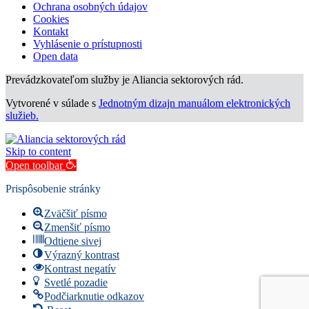
Ochrana osobných údajov
Cookies
Kontakt
Vyhlásenie o prístupnosti
Open data
Prevádzkovateľom služby je Aliancia sektorových rád.
Vytvorené v súlade s
Jednotným dizajn manuálom elektronických
služieb.
Skip to content
Open toolbar
Prispôsobenie stránky
Zväčšiť písmo
Zmenšiť písmo
Odtiene sivej
Výrazný kontrast
Kontrast negatív
Svetlé pozadie
Podčiarknutie odkazov