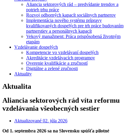
Aliancia sektorových rád – predvídanie trendov a
potrieb trhu práce
Rozvoj odborných kapacít sociálnych partnerov
Implementácia nového systému prípravy
kvalifikovaných dospelých pre trh práce budovaním
partnerstiev a personálnych kapacít
Vekový manažment: Práca prispôsobená životným
etapám
Vzdelávanie dospelých
Kompetencie vo vzdelávaní dospelých
Akreditácie vzdelávacích programov
Overenie kvalifikácie a zručností
Digitálne a zelené zručnosti
Aktuality
Aktualita
Aliancia sektorových rád víta reformu
vzdelávania všeobecných sestier
Aktualizované
02. júla 2026
Od 1. septembra 2026 sa na Slovensku spúšťa pilotné