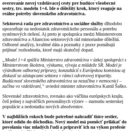
overovanie novej vzdelávacej cesty pre budúce všeobecné
sestry, tzv. modelu 1+4. Ide o dôležitý krok, ktorý reaguje na
reálne potreby slovenského zdravotníctva.
Sektorová rada pre zdravotníctvo a sociálne služby
dlhodobo
upozorňuje na nedostatok zdravotníckeho personálu a potrebu
systémových riešení. Aj preto je spolupráca medzi Ministerstvom
zdravotníctva a Alianciou sektorových rád mimoriadne dôležitá.
Odborné analýzy, kvalitné dáta a poznatky z praxe pomáhajú
prijímať rozhodnutia, ktoré majú skutočný dopad.
„Model 1+4 spúšťa Ministerstvo zdravotníctva v úzkej spolupráci s
Ministerstvom školstva, výskumu, vývoja a mládeže SR. Model je
výsledkom odbornej prípravy, konzultácií s Európskou komisiou aj
diskusií so zástupcami sektora v rámci odvetvovej tripartity.
Budúcnosť slovenského zdravotníctva sa nezačína v nemocnici –
začína vo vzdelávaní,“
uviedol minister zdravotníctva Kamil Šaško.
Slovenské zdravotníctvo, rovnako ako väčšina európskych krajín,
čelí jednej z najväčších personálnych výziev – starnutiu sesterskej
populácie a nedostatku nových absolventov.
V najbližších rokoch bude potrebné nahradiť tisíce sestier,
ktoré odídu do dôchodku. Nový model má pomôcť prilákať do
povolania viac mladých ľudí a pripraviť ich na výkon profesie