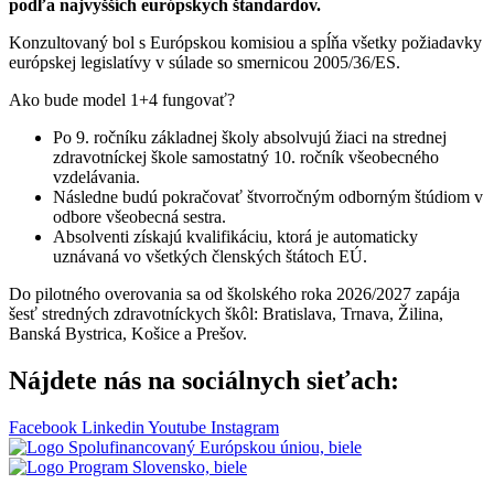
podľa najvyšších európskych štandardov.
Konzultovaný bol s Európskou komisiou a spĺňa všetky požiadavky
európskej legislatívy v súlade so smernicou 2005/36/ES.
Ako bude model 1+4 fungovať?
Po 9. ročníku základnej školy absolvujú žiaci na strednej
zdravotníckej škole samostatný 10. ročník všeobecného
vzdelávania.
Následne budú pokračovať štvorročným odborným štúdiom v
odbore všeobecná sestra.
Absolventi získajú kvalifikáciu, ktorá je automaticky
uznávaná vo všetkých členských štátoch EÚ.
Do pilotného overovania sa od školského roka 2026/2027 zapája
šesť stredných zdravotníckych škôl: Bratislava, Trnava, Žilina,
Banská Bystrica, Košice a Prešov.
Nájdete nás na sociálnych sieťach:
Facebook
Linkedin
Youtube
Instagram